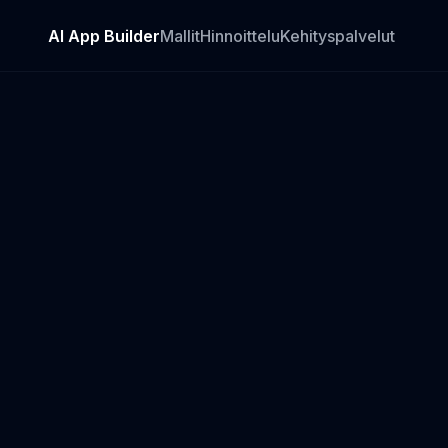
AI App Builder
Mallit
Hinnoittelu
Kehityspalvelut