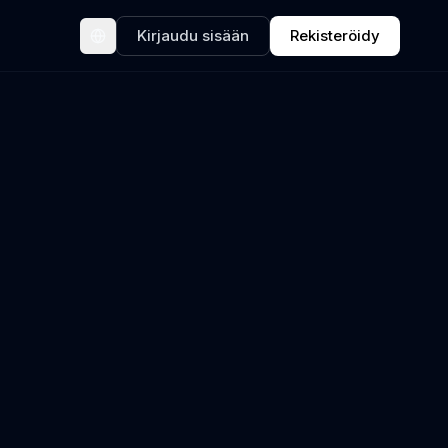
Kirjaudu sisään
Rekisteröidy
Valitse kieli